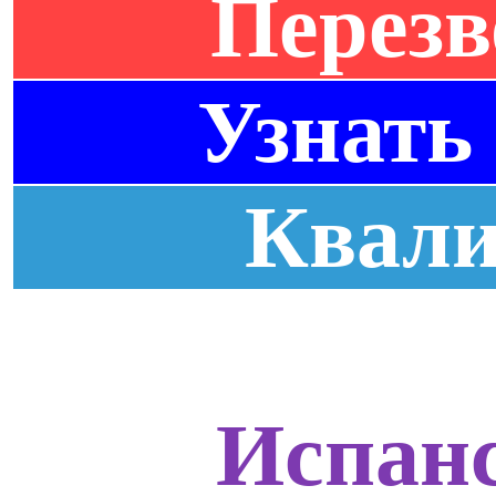
Перезв
Узнать
Квал
Испан