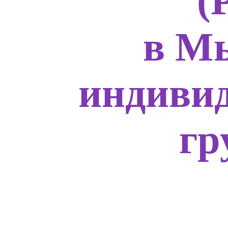
(
в М
индивид
гр