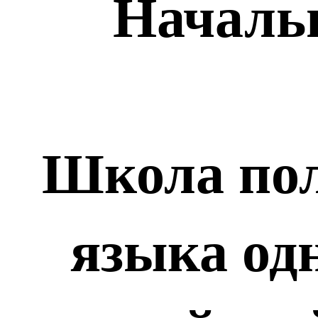
Началь
Школа пол
языка од