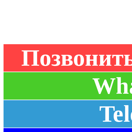
Позвонить
Wh
Te