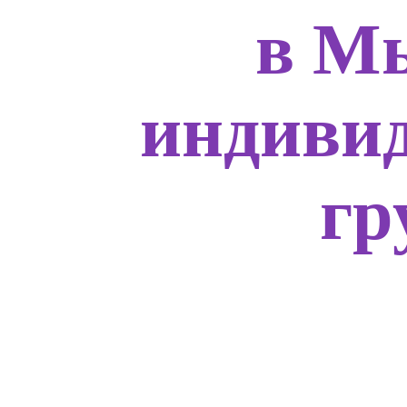
в М
индивид
гр