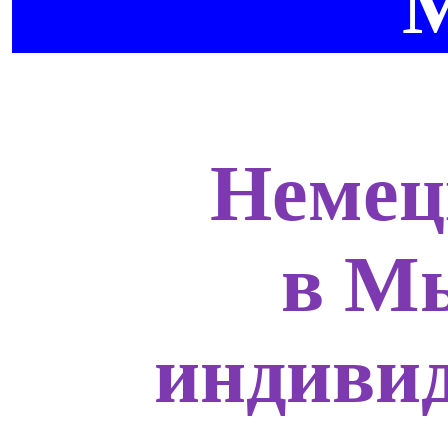
Немец
в М
индивид