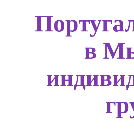
Португа
в М
индивид
гр