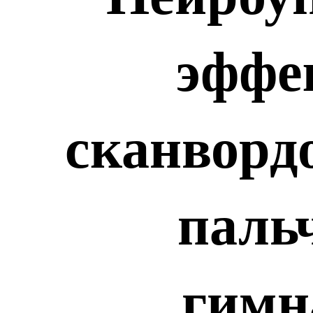
эффе
сканвордо
паль
гимн