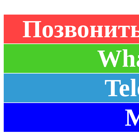
Позвонить
Wh
Te