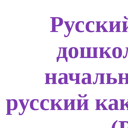
Русски
дошко
началь
русский ка