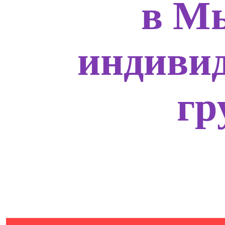
в М
индивид
гр