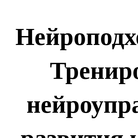
 Нейроподход в обучении. 
Трениро
нейроупра