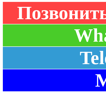
Позвонить
Wh
Te