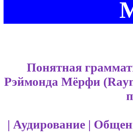
Понятная граммати
Рэймонда Мёрфи (Ray
п
| Аудирование | Общен