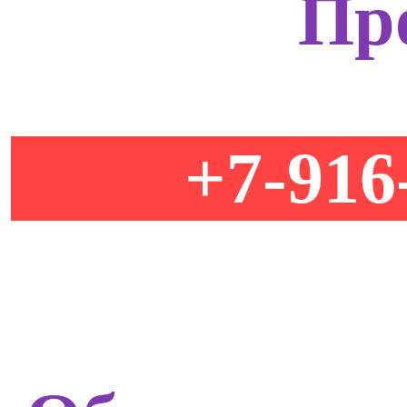
Пр
+7-916