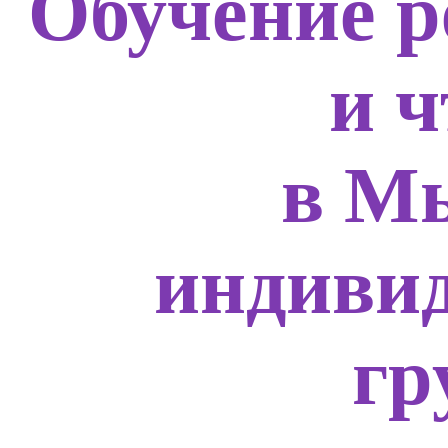
Обучение р
и 
в М
индивид
гр