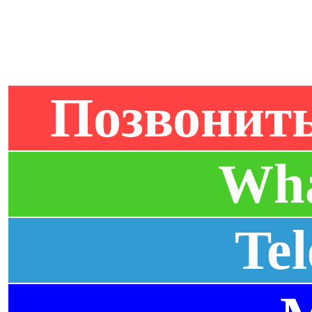
Позвонить
Wh
Te