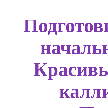
Подготов
началь
Красивы
калл