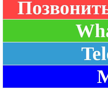
Позвонить
Wh
Te