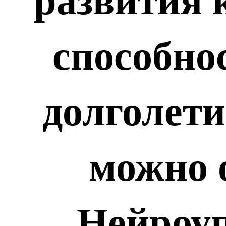
развития 
способнос
долголети
можно 
Нейроуп