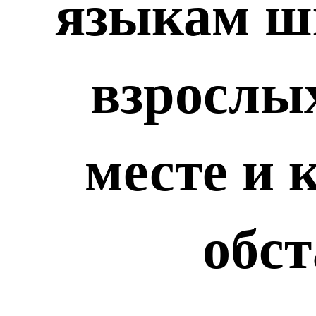
языкам шк
взрослых
месте и 
обст